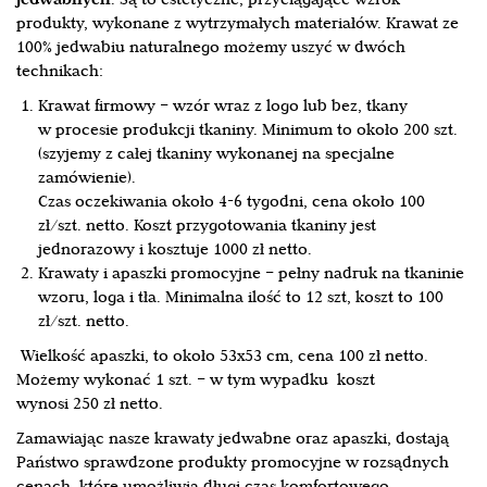
jedwabnych
. Są to estetyczne, przyciągające wzrok
produkty, wykonane z wytrzymałych materiałów. Krawat ze
100% jedwabiu naturalnego możemy uszyć w dwóch
technikach:
Krawat firmowy – wzór wraz z logo lub bez, tkany
w procesie produkcji tkaniny. Minimum to około 200 szt.
(szyjemy z całej tkaniny wykonanej na specjalne
zamówienie).
Czas oczekiwania około 4-6 tygodni, cena około 100
zł/szt. netto. Koszt przygotowania tkaniny jest
jednorazowy i kosztuje 1000 zł netto.
Krawaty i apaszki promocyjne – pełny nadruk na tkaninie
wzoru, loga i tła. Minimalna ilość to 12 szt, koszt to 100
zł/szt. netto.
Wielkość apaszki, to około 53x53 cm, cena 100 zł netto.
Możemy wykonać 1 szt. – w tym wypadku koszt
wynosi 250 zł netto.
Zamawiając nasze krawaty jedwabne oraz apaszki, dostają
Państwo sprawdzone produkty promocyjne w rozsądnych