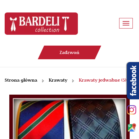
Toggl
navig
Zadzwoń
Strona główna
Krawaty
Krawaty jedwabne (5)