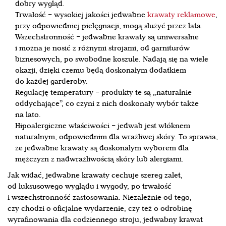
dobry wygląd.
Trwałość – wysokiej jakości jedwabne
krawaty reklamowe
,
przy odpowiedniej pielęgnacji, mogą służyć przez lata.
Wszechstronność – jedwabne krawaty są uniwersalne
i można je nosić z różnymi strojami, od garniturów
biznesowych, po swobodne koszule. Nadają się na wiele
okazji, dzięki czemu będą doskonałym dodatkiem
do każdej garderoby.
Regulację temperatury – produkty te są „naturalnie
oddychające”, co czyni z nich doskonały wybór także
na lato.
Hipoalergiczne właściwości – jedwab jest włóknem
naturalnym, odpowiednim dla wrażliwej skóry. To sprawia,
że ​​jedwabne krawaty są doskonałym wyborem dla
mężczyzn z nadwrażliwością skóry lub alergiami.
Jak widać, jedwabne krawaty cechuje szereg zalet,
od luksusowego wyglądu i wygody, po trwałość
i wszechstronność zastosowania. Niezależnie od tego,
czy chodzi o oficjalne wydarzenie, czy też o odrobinę
wyrafinowania dla codziennego stroju, jedwabny krawat