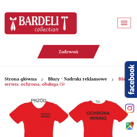
Toggl
navig
Zadzwoń
Strona główna
Bluzy - Nadruki reklamowe
Bluza
serwis, ochrona, obsługa (5)